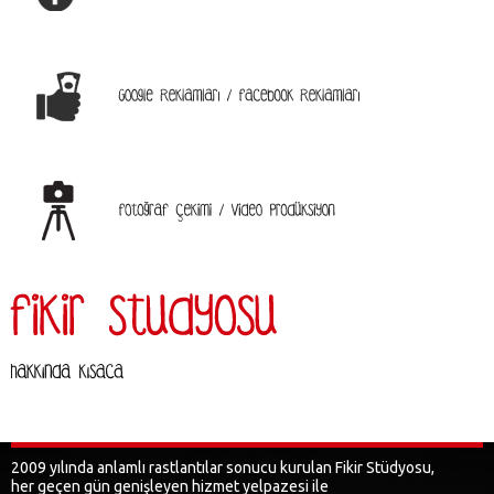
2009 yılında anlamlı rastlantılar sonucu kurulan Fikir Stüdyosu,
her geçen gün genişleyen hizmet yelpazesi ile