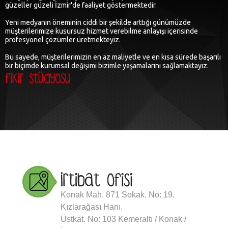
güzeller güzeli İzmir'de faaliyet göstermektedir.
Yeni medyanın öneminin ciddi bir şekilde arttığı günümüzde
müşterilerimize kusursuz hizmet verebilme anlayışı içerisinde
profesyonel çözümler üretmekteyiz.
Bu sayede, müşterilerimizin en az maliyetle ve en kısa sürede başarılı
bir biçimde kurumsal değişimi bizimle yaşamalarını sağlamaktayız.
Konak Mah. 871 Sokak. No: 19.
Kızlarağası Hanı.
Üstkat. No: 103 Kemeraltı / Konak /